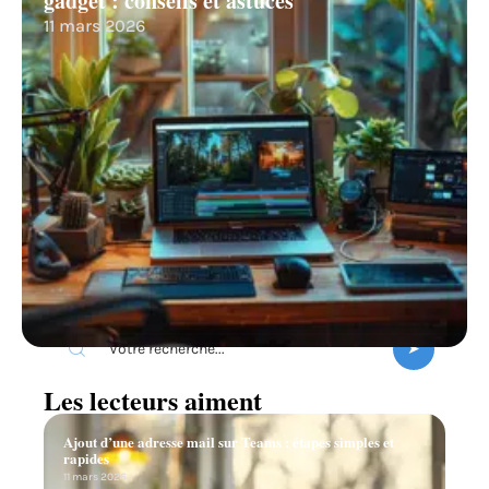
gadget : conseils et astuces
11 mars 2026
Recherche
Les lecteurs aiment
Ajout d’une adresse mail sur Teams : étapes simples et
rapides
11 mars 2026