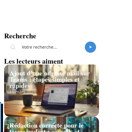
Recherche
Les lecteurs aiment
Ajout d’une adresse mail sur
Teams : étapes simples et
rapides
11 mars 2026
Rédaction correcte pour le
terme gadget : conseils et